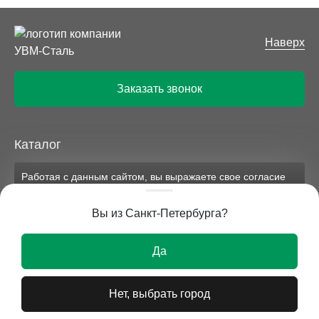
Наверх
Заказать звонок
Каталог
Работая с данным сайтом, вы выражаете свое согласие
Компания
на применение файлов cookie и обработку персональных
данных на условиях, изложенных в
соответствующих
Вы из Санкт-Петербурга?
документах.
Вся представленная на сайте информация носит
Ок
исключительно информационный характер и ни при
Да
каких условиях не является публичной офертой.
Нет, выбрать город
© 2026 УВМ-СТАЛЬ