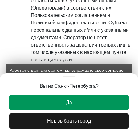
обрабатывается указанными лицами
(Операторами) в соответствии с их
Пользовательским соглашением и
Политикой конфиденциальности. Субъект
персональных данных и/или с указанными
документами. Оператор не несет
ответственность за действия третьих лиц, в
том числе указанных в настоящем пункте
поставщиков услуг.
Работая с данным сайтом, вы выражаете свое согласие
Установленные субъектом
на применение файлов cookie и обработку персональных
персональных данных запреты на
данных на условиях, изложенных в
соответствующих
Вы из Санкт-Петербурга?
передачу (кроме предоставления доступа),
документах.
а также на обработку или условия
Ок
Да
обработки (кроме получения доступа)
персональных данных, разрешенных для
распространения, не действуют в случаях
Нет, выбрать город
обработки персональных данных в
государственных, общественных и иных