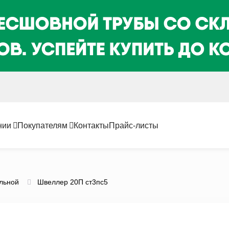
нии
Покупателям
Контакты
Прайс-листы
льной
Швеллер 20П ст3пс5