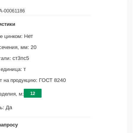
А-00061186
истики
Нет
е цинком:
20
сечения, мм:
ст3пс5
тали:
т
 единица:
ГОСТ 8240
т на продукцию:
12
зделия, м:
Да
ь:
запросу