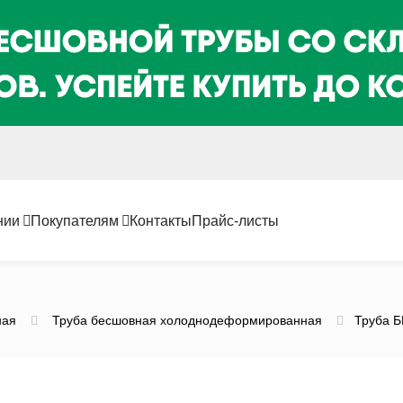
нии
Покупателям
Контакты
Прайс-листы
ная
Труба бесшовная холоднодеформированная
Труба Б