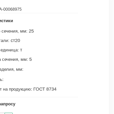
А-00068975
истики
25
 сечения, мм:
ст20
тали:
т
 единица:
5
 сечения, мм:
зделия, мм:
ь:
ГОСТ 8734
т на продукцию:
запросу