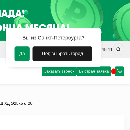
Вы из Санкт-Петербурга?
spb@uvm-steel.ru
+7 (812) 458-45-11
Да
Нет, выбрать город
Заказать звонок
Быстрая заявка
0
Ш ХД Ø25х5 ст20